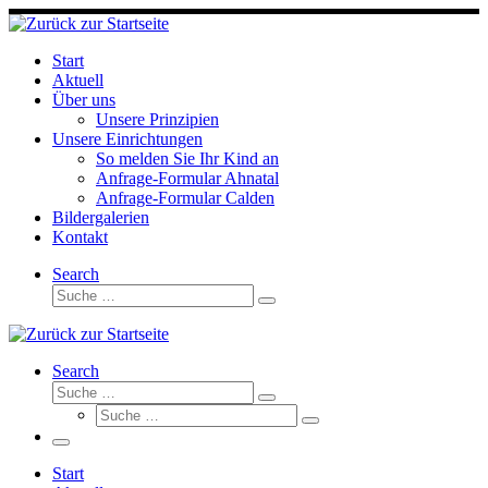
Skip
to
content
Start
Aktuell
Über uns
Unsere Prinzipien
Unsere Einrichtungen
So melden Sie Ihr Kind an
Anfrage-Formular Ahnatal
Anfrage-Formular Calden
Bildergalerien
Kontakt
Search
Suche
Suche
…
Search
Suche
Suche
Suche
…
Suche
…
Menü
Start