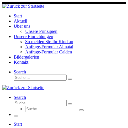
Skip
to
content
Start
Aktuell
Über uns
Unsere Prinzipien
Unsere Einrichtungen
So melden Sie Ihr Kind an
Anfrage-Formular Ahnatal
Anfrage-Formular Calden
Bildergalerien
Kontakt
Search
Suche
Suche
…
Search
Suche
Suche
Suche
…
Suche
…
Menü
Start